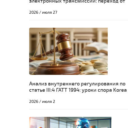
электронных трансмиссий: переход от
многостороннего консенсуса к
2026 / июля 27
плюрилатеральным «коалициям
желающих»
Анализ внутреннего регулирования по
статье III:4 ГАТТ 1994: уроки спора Korea
Beef
2026 / июля 2