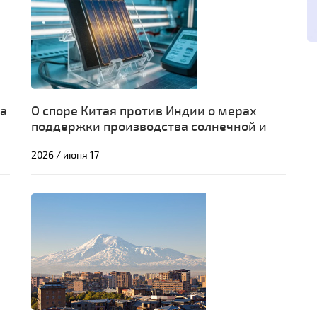
за
О споре Китая против Индии о мерах
поддержки производства солнечной и
высокотехнологичной продукции:
2026 / июня 17
вопросы локализации и субсидирования
в праве ВТО