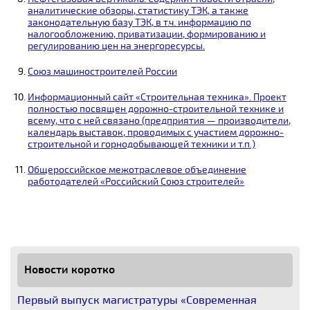
аналитические обзоры, статистику ТЭК, а также
законодательную базу ТЭК, в т.ч. информацию по
налогообложению, приватизации, формированию и
регулированию цен на энергоресурсы.
Союз машиностроителей России
Информационный сайт «Строительная техника». Проект
полностью посвящен дорожно-строительной технике и
всему, что с ней связано (предприятия — производители,
календарь выставок, проводимых с участием дорожно-
строительной и горнодобывающей техники и т.п.)
Общероссийское межотраслевое объединение
работодателей «Российский Союз строителей»
Новости коротко
Первый выпуск магистратуры «Современная