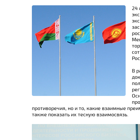
24 
экс
эк
зас
рос
Мен
тор
сот
Рос
В 
док
по
рег
Ос
пр
противоречия, но и то, какие взаимные преи
также показать их тесную взаимосвязь.