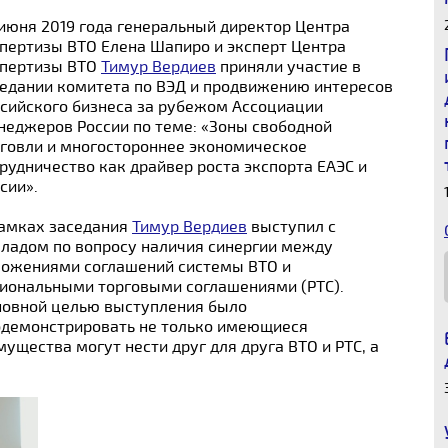
июня 2019 года генеральный директор Центра
пертизы ВТО Елена Шапиро и эксперт Центра
спертизы ВТО
Тимур Вердиев
приняли участие в
едании комитета по ВЭД и продвижению интересов
сийского бизнеса за рубежом Ассоциации
еджеров России по теме: «Зоны свободной
говли и многостороннее экономическое
рудничество как драйвер роста экспорта ЕАЭС и
сии».
рамках заседания
Тимур Вердиев
выступил с
ладом по вопросу наличия синергии между
ложениями соглашений системы ВТО и
иональными торговыми соглашениями (РТС).
новной целью выступления было
одемонстрировать не только имеющиеся
мущества могут нести друг для друга ВТО и РТС, а